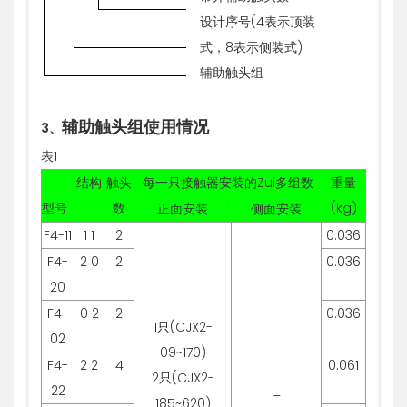
设计序号(4表示顶装
式，8表示侧装式)
辅助触头组
辅助触头组使用情况
3
、
表1
结构
触头
每一只接触器安装的Zui多组数
重量
型号
数
(kg)
正面安装
侧面安装
F4-11
1 1
2
0.036
F4-
2 0
2
0.036
20
F4-
0 2
2
0.036
1只(CJX2-
02
09~170)
F4-
2 2
4
0.061
2只(CJX2-
22
_
185~620)