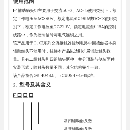
使用范围
F4辅助触头组主要用于交流50Hz、AC-15使用类别下，额
定工作电压至AC380V、额定电流至0.95A或DC-13使用类
别下，额定工作电压至DC220V、额定电流至0.15A的控制
线路中，作为控制信号与电气连锁之用。
该产品用于CJX2系列交流接触器控制电路中因接触器本身
辅助触头不够用时，挂接本产品以达到扩展辅助触头数
量。具有二组触头和四组触头两种，并分顶装与侧装两种
安装形式，除触头数量不同，其它结构完全一致。
该产品符合GB14048.5、IEC60947-5-1标准。
型号及其含义
2、
F
□
□
□
常闭辅助触头数
常开辅助触头数