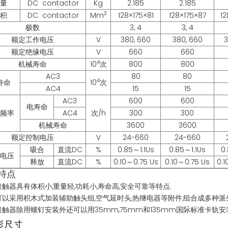
量
DC contactor
Kg
2.185
2.185
3
积
DC contactor
Mm
128×175×81
128×175×87
12
极数
3, 4
3, 4
额定工作电压
V
380, 660
380, 660
3
额定绝缘电压
V
660
660
4
机械寿命
10
次
800
800
AC3
80
80
4
寿命
10
次
AC4
15
15
AC3
600
600
电寿命
频率
AC4
次/h
300
300
机械寿命
3600
3600
额定控制电压
V
24-660
24-660
吸合
直流DC
%
0.85～1.1Us
0.85～1.1Us
0.
电压
释放
直流DC
%
0.10～0.75 Us
0.10～0.75 Us
0.1
特点
接触器具有体积小,重量轻,功耗小,寿命高,安全可靠等特点.
可以采用积木式加装辅助触头组,空气延时头,热继电器等附件,组合成多种派
接触器除用螺钉安装外还可以用35mm,75mm和135mm国际标准卡轨安