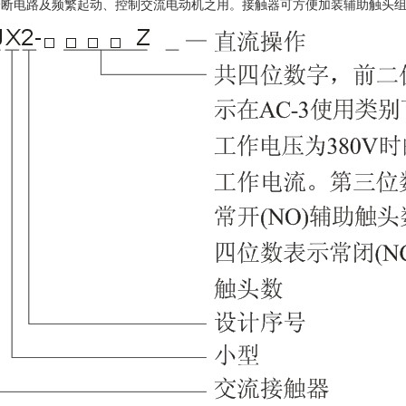
分断电路及频繁起动、控制交流电动机之用。接触器可方便加装辅助触头