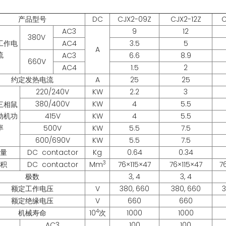
产品型号
DC
CJX2-09Z
CJX2-12Z
C
AC3
9
12
380V
工作电
AC4
3.5
5
A
流
AC3
6.6
8.9
660V
AC4
1.5
2
约定发热电流
A
25
25
220/240V
KW
2.2
3
380/400V
KW
4
5.5
三相鼠
动机功
415V
KW
4
5.5
率
500V
KW
5.5
7.5
600/690V
KW
5.5
7.5
量
DC contactor
Kg
0.64
0.34
3
积
DC contactor
Mm
76×115×47
76×115×47
7
极数
3, 4
3, 4
额定工作电压
V
380, 660
380, 660
3
额定绝缘电压
V
660
660
4
机械寿命
10
次
1000
1000
AC3
100
100