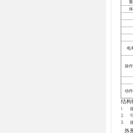
重
体
电
操作
动作
结构
1. 
2. 
3. 