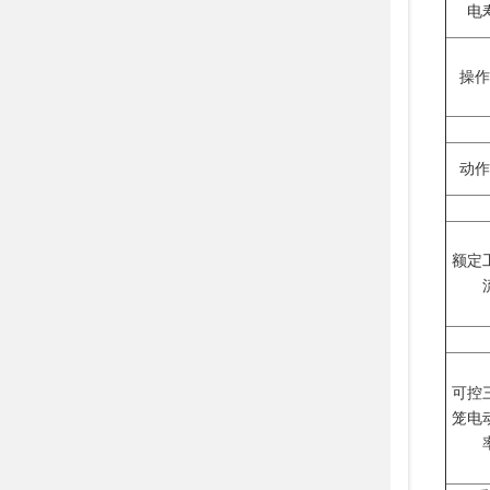
电
操作
动作
额定
可控
笼电