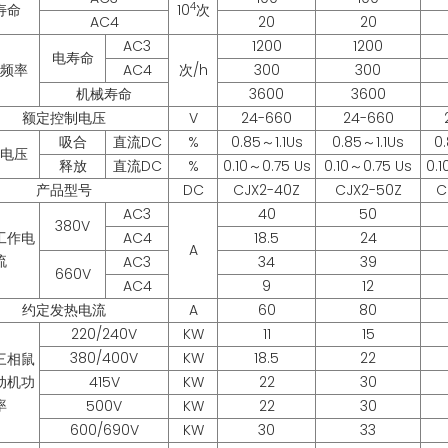
4
寿命
10
次
AC4
20
20
AC3
1200
1200
电寿命
频率
AC4
次/h
300
300
机械寿命
3600
3600
额定控制电压
V
24-660
24-660
吸合
直流DC
%
0.85～1.1Us
0.85～1.1Us
0.
电压
释放
直流DC
%
0.10～0.75 Us
0.10～0.75 Us
0.1
产品型号
DC
CJX2-40Z
CJX2-50Z
C
AC3
40
50
380V
工作电
AC4
18.5
24
A
流
AC3
34
39
660V
AC4
9
12
约定发热电流
A
60
80
220/240V
KW
11
15
380/400V
KW
18.5
22
三相鼠
动机功
415V
KW
22
30
率
500V
KW
22
30
600/690V
KW
30
33