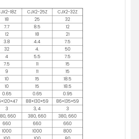
JX2-18Z
CJX2-25Z
CJX2-32Z
18
25
32
7.7
8.5
12
12
18
21
3.8
4.4
7.5
32
4.
50
4
5.5
7.5
7.5
11
15
9
11
15
10
15
18.5
10
15
18.5
0.65
0.65
0.95
6×120×47
88×130×59
86×135×59
3
3, 4
3
80, 660
380, 660
380, 660
660
660
660
1000
1000
800
100
100
80