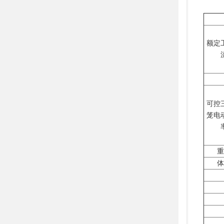
额定
可控
笼电
重
体